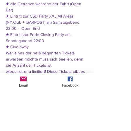
★ alle Getränke während der Fahrt (Open 
Bar)
★ Eintritt zur CSD Party XXL All Areas 
(NY.Club + ISARPOST) am Samstagabend 
23:00 – Open End
★ Eintritt zur Pride Closing Party am 
Sonntagabend 22:00
★ Give away
Wer eines der heiß begehrten Tickets 
erwerben möchte muss sich beeilen, denn 
die Anzahl der Tickets ist
wieder streng limitiert! Diese Tickets gibt es 
direkt im „NY.Club“, online auf 
www.dieCSDparty.de
 oder auf Anfrage per
Email
Facebook
Mail an 
info@nyclub.de
Zusätzlich zu den verkauften Plätzen gibt es 
die Möglichkeit, sich für einen der ebenfalls 
stark limitierten Freiplätze auf
unserem Parade-Wagen zu bewerben. 
Bedingung: Besonderes Outfit, schillernd, 
kreativ, sexy. Schickt Eure