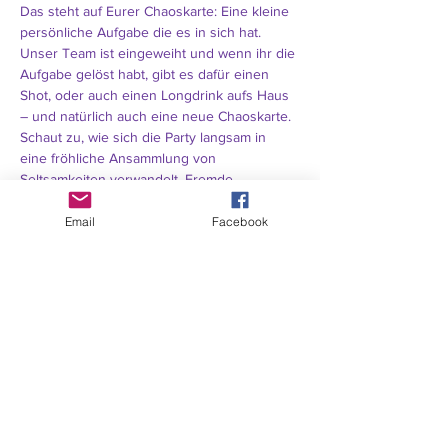
Das steht auf Eurer Chaoskarte: Eine kleine 
persönliche Aufgabe die es in sich hat. 
Unser Team ist eingeweiht und wenn ihr die 
Aufgabe gelöst habt, gibt es dafür einen 
Shot, oder auch einen Longdrink aufs Haus 
– und natürlich auch eine neue Chaoskarte.
Schaut zu, wie sich die Party langsam in 
eine fröhliche Ansammlung von 
Seltsamkeiten verwandelt. Fremde 
Menschen werden sich in den Armen 
liegen, es wir gesungen und getanzt 
Email
Facebook
werden. Die einen werden irritiert den Kopf 
schütteln, die anderen jauchzen und 
frohlocken.
Freut euch auf DjCK, Winnie & Mutti, Dean & 
Tracy und ein Barteam, dass schon ganz 
verrückt darauf ist, mit euch zu spielen.
Auf ins Chaos – LUXUSPOP