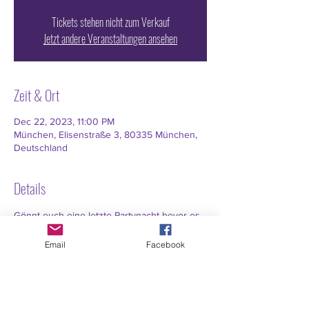
Tickets stehen nicht zum Verkauf
Jetzt andere Veranstaltungen ansehen
Zeit & Ort
Dec 22, 2023, 11:00 PM
München, Elisenstraße 3, 80335 München,
Deutschland
Details
Gönnt euch eine letzte Partynacht bevor es 
daheim rund geht. Unsere Barkeeper 
freuen sich auf euch - und natürlich auch 
Email
Facebook
Winnie & Mutti und der heisse Glühwein.