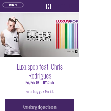
TICKET SHOP
Return
Luxuspop feat. Chris
Rodrigues
Fri, Feb 07
  |  
NY.Club
Nuremberg goes Munich.
Anmeldung abgeschlossen