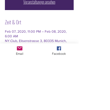
Veranstaltungen ansehen
Zeit & Ort
Feb 07, 2020, 11:00 PM – Feb 08, 2020,
6:00 AM
NY.Club, Elisenstrasse 3, 80335 Munich,
Germany
Email
Facebook
TICKET ON SALE EVERY
WEEKEND AT NY.CLUB
www.nyclub.de