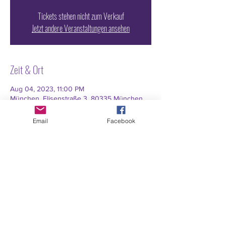
Tickets stehen nicht zum Verkauf
Jetzt andere Veranstaltungen ansehen
Zeit & Ort
Aug 04, 2023, 11:00 PM
München, Elisenstraße 3, 80335 München,
Deutschland
Email
Facebook
TICKET ON SALE EVERY
WEEKEND AT NY.CLUB
www.nyclub.de