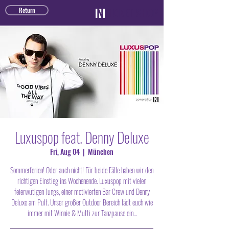
TICKET SHOP
Return
Luxuspop feat. Denny Deluxe
Fri, Aug 04
  |  
München
Sommerferien! Oder auch nicht! Für beide Fälle haben wir den
richtigen Einstieg ins Wochenende. Luxuspop mit vielen
feierwütigen Jungs, einer motivierten Bar Crew und Denny
Deluxe am Pult. Unser großer Outdoor Bereich lädt euch wie
immer mit Winnie & Mutti zur Tanzpause ein...